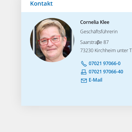
Kontakt
Cornelia Klee
Geschäftsführerin
Saarstraβe 87
73230 Kirchheim unter 
07021 97066-0
07021 97066-40
E-Mail