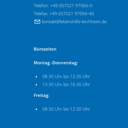
Telefon: +49 (0)7021 97066-0
Telefax: +49 (0)7021 97066-40
k
nt
kt
l
b
nsh
lf
-k
rchh
m
d
Bürozeiten
Montag -Donnerstag:
08:30 Uhr bis 12:30 Uhr
13:30 Uhr bis 16:30 Uhr
Freitag:
08:30 Uhr bis 12:30 Uhr