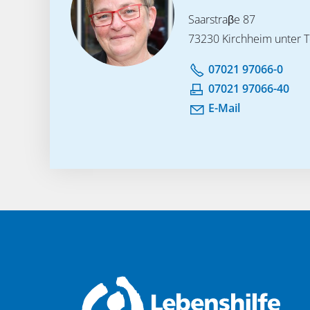
Saarstraβe 87
73230 Kirchheim unter 
07021 97066-0
07021 97066-40
E-Mail