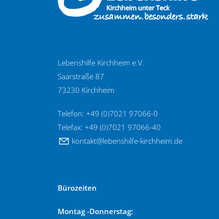
Lebenshilfe Kirchheim e.V.
Saarstraße 87
73230 Kirchheim
Telefon: +49 (0)7021 97066-0
Telefax: +49 (0)7021 97066-40
k
nt
kt
l
b
nsh
lf
-k
rchh
m
d
Bürozeiten
Montag -Donnerstag: