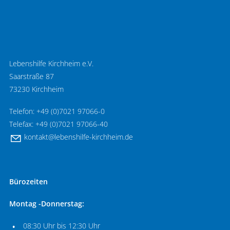
Lebenshilfe Kirchheim e.V.
Saarstraße 87
73230 Kirchheim
Telefon: +49 (0)7021 97066-0
Telefax: +49 (0)7021 97066-40
k
nt
kt
l
b
nsh
lf
-k
rchh
m
d
Bürozeiten
Montag -Donnerstag:
08:30 Uhr bis 12:30 Uhr