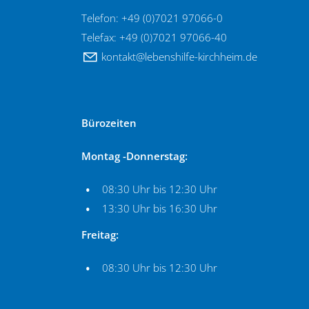
Telefon: +49 (0)7021 97066-0
Telefax: +49 (0)7021 97066-40
k
nt
kt
l
b
nsh
lf
-k
rchh
m
d
Bürozeiten
Montag -Donnerstag:
08:30 Uhr bis 12:30 Uhr
13:30 Uhr bis 16:30 Uhr
Freitag:
08:30 Uhr bis 12:30 Uhr